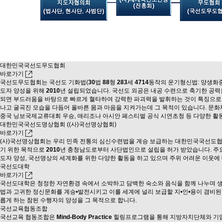
대한민국국선도무도협회
바로가기
국선도무도협회는 국선도 기화법(
30
법
88
형
283
세
4714
동작의 운기형신법: 양생화중법
도자 양성을 위해
2010
년 설립되었습니다. 국선도 외공은 내공 수련으로 축기한 공력
되면 부드러움을 바탕으로 빠르게 혈타하여 강력한 파괴력을 발휘하는 것이 특징으로,
나고 굴곡진 모습을 다듬어 올바른 몸과 마음을 지켜가는데 그 목적이 있습니다. 문
중국 닝보국제교류대회 우승, 애리조나 아시안 페스티벌 공식 시연초청 등 다양한 활
대한민국국선도명상협회
((사)국선명상협회)
바로가기
(사)국선명상협회는 우리 민족 전통의 심신수련법을 계승 보급하는 대한민국국선도협회
기 위한 목적으로
2010
년 충청남도로부터 사단법인으로 설립을 허가 받았습니다. 주요 
도자 양성, 국선명상의 세계화를 위한 다양한 활동을 하고 있으며 주위 어려운 이웃에 
국선도대학
바로가기
국선도대학은 청정한 자연환경 속에서 소박하고 담백한 숙소와 음식을 함께 나누며
법과 고귀한 정신문화를 계승•발전시키고 이를 세계에 널리 보급할 지•인•용이 겸비된
롭게 하는 참된 수행자의 양성을 그 목적으로 합니다.
국선교육협동조합
국선교육 협동조합은
Mind-Body Practice
힐링프로그램을 통해 지방자치단체와 기업