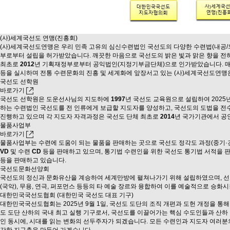
(사)세계국선도 연맹(진흥회)
(사)세계국선도연맹은 우리 민족 고유의 심신수련법인 국선도의 다양한 수련법(내공/
부로부터 설립을 허가받았습니다. 깨끗한 마음으로 국선도의 밝은 빛과 맑은 향을 전
최초로
2012
년 기획재정부로부터 공익법인(지정기부금단체)으로 인가받았습니다. 
등을 실시하며 전통 수련문화의 진흥 및 세계화에 앞장서고 있는 (사)세계국선도연맹은
국선도 선학원
바로가기
국선도 선학원은 도운선사님의 지도하에
1997
년 국선도 교육원으로 설립하여 202
하는 수련법인 국선도를 전 인류에게 보급할 지도자를 양성하고, 국선도의 도법을 전수·
진행하고 있으며 각 지도자 자격과정은 국선도 단체 최초로
2014
년 국가기관에서 공
물품사업부
바로가기
물품사업부는 수련에 도움이 되는 물품을 판매하는 곳으로 국선도 정각도 과정(중기·건
VD
및 수련
CD
등을 판매하고 있으며, 통기법 수련인을 위한 국선도 통기법 서적을 판
등을 판매하고 있습니다.
국선도문화선양회
국선도의 정신과 문화유산을 계승하여 세계만방에 펼쳐나가기 위해 설립하였으며, 선도
(국악), 무용, 연극, 퍼포먼스 등등의 타 예술 장르와 융합하여 이를 예술적으로 승
대한민국국선도협회
(대한민국 국선도 대표 기구)
대한민국국선도협회는 2025년 9월 1일, 국선도 도단의 조직 개편과 도헌 개정을 통
도 도단 산하의 국내 최고 실행 기구로서, 국선도를 이끌어가는 핵심 수도인들과 산하
인 동시에, 시대를 읽는 변화의 선두주자가 되겠습니다. 모든 수련인과 지도자 여러