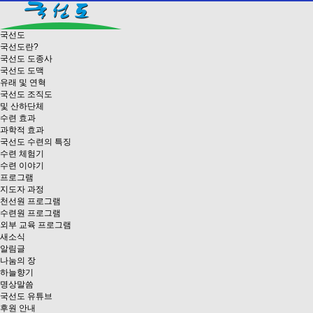
국선도
국선도란?
국선도 도종사
국선도 도맥
유래 및 연혁
국선도 조직도
및 산하단체
수련 효과
과학적 효과
국선도 수련의 특징
수련 체험기
수련 이야기
프로그램
지도자 과정
천선원 프로그램
수련원 프로그램
외부 교육 프로그램
새소식
알림글
나눔의 장
하늘향기
명상말씀
국선도 유튜브
후원 안내