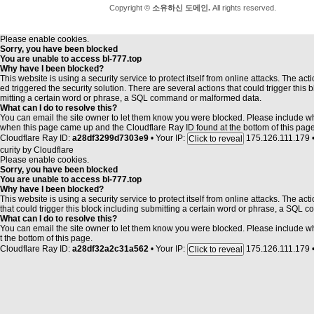
Copyright ©
소유하신 도메인.
All rights reserved.
Please enable cookies.
Sorry, you have been blocked
You are unable to access
bl-777.top
Why have I been blocked?
This website is using a security service to protect itself from online attacks. The act
ed triggered the security solution. There are several actions that could trigger this 
mitting a certain word or phrase, a SQL command or malformed data.
What can I do to resolve this?
You can email the site owner to let them know you were blocked. Please include 
when this page came up and the Cloudflare Ray ID found at the bottom of this page
Cloudflare Ray ID:
a28df3299d7303e9
•
Your IP:
175.126.111.179
Click to reveal
curity by
Cloudflare
Please enable cookies.
Sorry, you have been blocked
You are unable to access
bl-777.top
Why have I been blocked?
This website is using a security service to protect itself from online attacks. The ac
that could trigger this block including submitting a certain word or phrase, a SQL
What can I do to resolve this?
You can email the site owner to let them know you were blocked. Please include 
t the bottom of this page.
Cloudflare Ray ID:
a28df32a2c31a562
•
Your IP:
175.126.111.179
Click to reveal