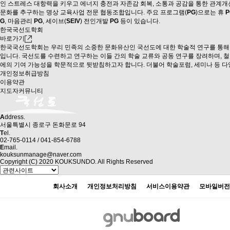
인 스트레스 대항력을 키우고 에너지 충전과 자존감 회복, 소통과 공감을 통한 관계개
문화를 추구하는 명상 교육사업 전문 협동조합입니다. 주요 프로그램(
PG
)으로는 휴
P
G
, 마음관리
PG
, 세이브(
SEIV
) 전인개발
PG
등이 있습니다.
한국국선도학회
바로가기
한국국선도학회는 우리 민족의 소중한 문화유산인 국선도에 대한 학술적 연구를 통해 
입니다. 국선도를 수련하고 연구하는 이들 간의 학술 교류와 공동 연구를 장려하며, 
에의 기여 가능성을 학문적으로 뒷받침하고자 합니다. 더불어 학술포럼, 세미나 등 다
개인정보취급방침
이용약관
지도자커뮤니티
A
ddress.
서울특별시 종로구 돈화문로 94
T
el.
02-765-0114 / 041-854-6788
E
mail.
kouksunmanage@naver.com
Copyright (C) 2020 KOUKSUNDO. All Rights Reserved
회사소개
개인정보처리방침
서비스이용약관
모바일버전
개인