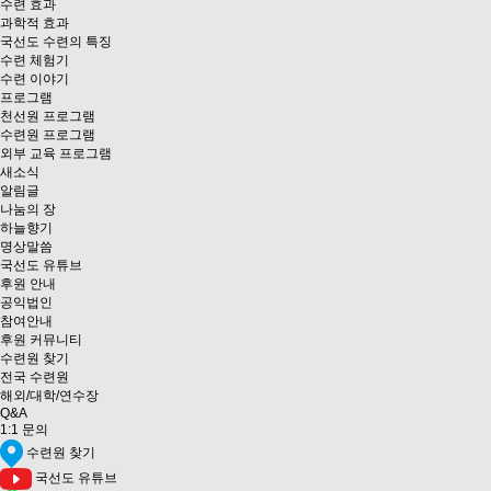
수련 효과
과학적 효과
국선도 수련의 특징
수련 체험기
수련 이야기
프로그램
천선원 프로그램
수련원 프로그램
외부 교육 프로그램
새소식
알림글
나눔의 장
하늘향기
명상말씀
국선도 유튜브
후원 안내
공익법인
참여안내
후원 커뮤니티
수련원 찾기
전국 수련원
해외/대학/연수장
Q&A
1:1 문의
수련원 찾기
국선도 유튜브