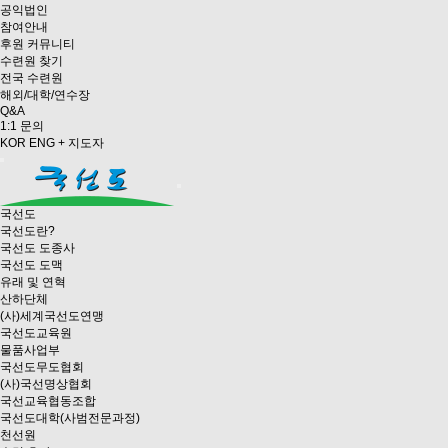
공익법인
참여안내
후원 커뮤니티
수련원 찾기
전국 수련원
해외/대학/연수장
Q&A
1:1 문의
KOR
ENG
+ 지도자
국선도
국선도란?
국선도 도종사
국선도 도맥
유래 및 연혁
산하단체
(사)세계국선도연맹
국선도교육원
물품사업부
국선도무도협회
(사)국선명상협회
국선교육협동조합
국선도대학(사범전문과정)
천선원